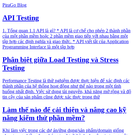
PiraGo Blog
API Testing
1. Tổng quan 1.1 API là gì? * API là cơ chế cho phép 2 thành phần
của một phần mềm hoặc 2 phần mềm giao tiếp với nhau bằng một
tập hợp các định nghĩa và giao thức. * API viết tắt của Application
Programming Interface là một tập hợp
Phân biệt giữa Load Testing và Stress
Testing
Performance Testing là thử nghiệm được thực hiện để xác định các
thành phần của hệ thống hoạt động như thế nào trong một tình
huống nhất định. Việc sử dụng tài nguyên, khả năng mở rộng và độ
tin cậy của sản phẩm cũng được xác thực trong thử
Làm thế nào để cải thiện và nâng cao kỹ
năng kiểm thử phần mềm?
Khi làm việc trong các dự án/ứng dụng/sản phẩm/domain giống