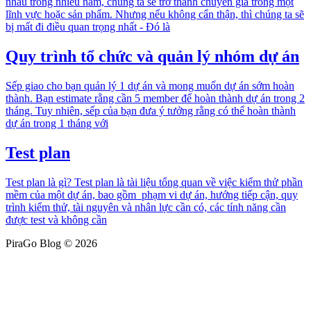
nhau trong nhiều năm, chúng ta sẽ trở thành chuyên gia trong một
lĩnh vực hoặc sản phẩm. Nhưng nếu không cẩn thận, thì chúng ta sẽ
bị mất đi điều quan trọng nhất - Đó là
Quy trình tổ chức và quản lý nhóm dự án
Sếp giao cho bạn quản lý 1 dự án và mong muốn dự án sớm hoàn
thành. Bạn estimate rằng cần 5 member để hoàn thành dự án trong 2
tháng. Tuy nhiên, sếp của bạn đưa ý tưởng rằng có thể hoàn thành
dự án trong 1 tháng với
Test plan
Test plan là gì? Test plan là tài liệu tổng quan về việc kiểm thử phần
mềm của một dự án, bao gồm phạm vi dự án, hướng tiếp cận, quy
trình kiểm thử, tài nguyên và nhân lực cần có, các tính năng cần
được test và không cần
PiraGo Blog © 2026