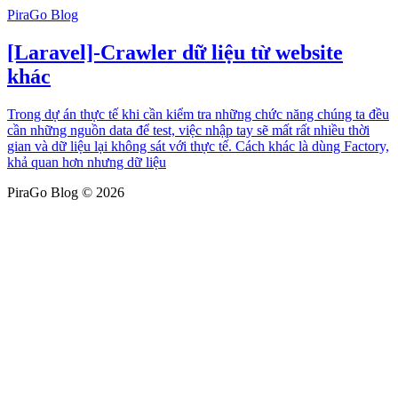
PiraGo Blog
[Laravel]-Crawler dữ liệu từ website
khác
Trong dự án thực tế khi cần kiểm tra những chức năng chúng ta đều
cần những nguồn data để test, việc nhập tay sẽ mất rất nhiều thời
gian và dữ liệu lại không sát với thực tế. Cách khác là dùng Factory,
khả quan hơn nhưng dữ liệu
PiraGo Blog © 2026