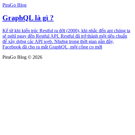
PiraGo Blog
GraphQL là gì ?
Kể từ khi kiến trúc Restful ra đời (2000), khi nhắc đến api chúng ta
sẽ nghĩ ngay đến Restful API. Restful đã trở thành một tiêu chuẩn
để xây dựng các API web. Nhưng trong thời gian gần đây,
Facebook đã cho ra mắt GraphQL, một công cụ mới
PiraGo Blog © 2026